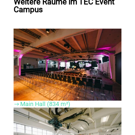
W
eitere Räume im TEC Event
Campus
Main Hall (834 m²)
$