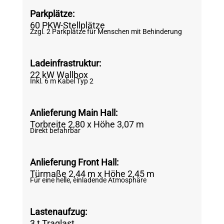
Parkplätze
:
60 PKW-Stellplätze
Zzgl. 2 Parkplätze für Menschen mit Behinderung
Ladeinfrastruktur
:
22 kW Wallbox
Inkl. 6 m Kabel Typ 2
Anlieferung Main Hall
:
Torbreite 2,80 x Höhe 3,07 m
Direkt befahrbar
Anlieferung Front Hall:
Türmaße 2,44 m x Höhe 2,45 m
Für eine h
elle, einladende Atmosphäre
Lastenaufzug
:
3 t Traglast