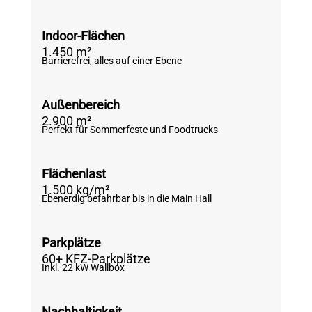
Indoor-Flächen
1.450 m²
Barrierefrei, alles auf einer Ebene
Außenbereich
2.900 m²
Perfekt für Sommerfeste und Foodtrucks
Flächenlast
1.500 kg/m²
Ebenerdig befahrbar bis in die Main Hall
Parkplätze
60+ KFZ-Parkplätze
Inkl. 22 kW Wallbox
Nachhaltigkeit