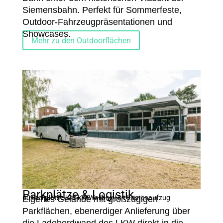
Siemensbahn. Perfekt für Sommerfeste,
Outdoor-Fahrzeugpräsentationen und
Showcases.
Mehr zu den Outdoorflächen
Parkplätze & Logistik
60 Stellplätze | 22 kW Wallbox | 3 t Lastenaufzug
Eigenes Gelände mit großzügigen
Parkflächen, ebenerdiger Anlieferung über