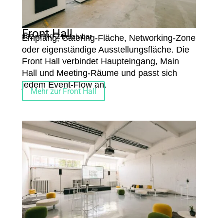
Front Hall
382 m² | KFZ-befahrbar
Empfang, Catering-Fläche, Networking-Zone
oder eigenständige Ausstellungsfläche. Die
Front Hall verbindet Haupteingang, Main
Hall und Meeting-Räume und passt sich
jedem Event-Flow an.
Mehr zur Front Hall