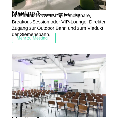
Meeting 1
121 m² | bis 100 Personen | KFZ-befahrbar
Konzentrierte Workshop-Atmosphäre,
Breakout-Session oder VIP-Lounge. Direkter
Zugang zur
Outdoor Bahn
und zum Viadukt
der Siemensbahn.
Mehr zu Meeting 1