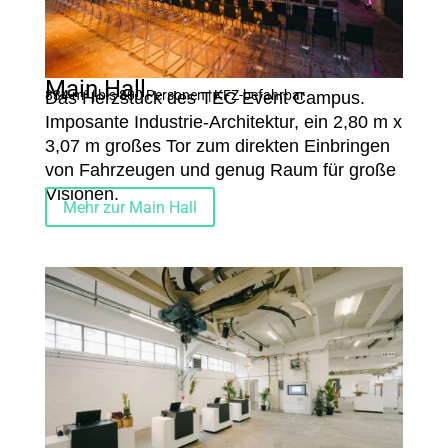
Main Hall
834 m² | bis 800 Personen | KFZ-befahrbar
Das Herzstück des TEC Event Campus.
Imposante Industrie-Architektur, ein 2,80 m x
3,07 m großes Tor zum direkten Einbringen
von Fahrzeugen und genug Raum für große
Visionen.
Mehr zur Main Hall