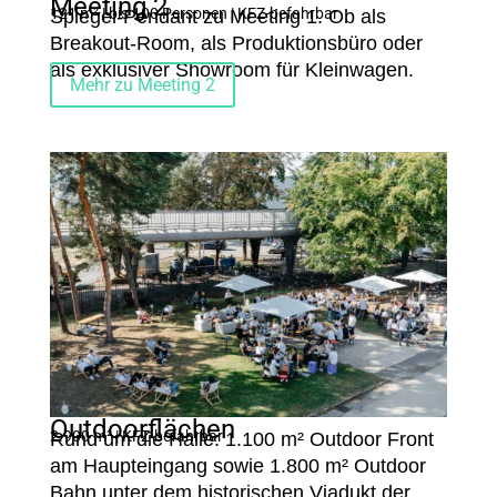
Meeting 2
121 m² | bis 100 Personen | KFZ-befahrbar
Spiegel-Pendant zu Meeting 1. Ob als
Breakout-Room, als Produktionsbüro oder
als exklusiver Showroom für Kleinwagen.
Mehr zu Meeting 2
Outdoorflächen
2.900 m² | KFZ-befahrbar
Rund um die Halle: 1.100 m² Outdoor Front
am Haupteingang sowie 1.800 m² Outdoor
Bahn unter dem historischen Viadukt der