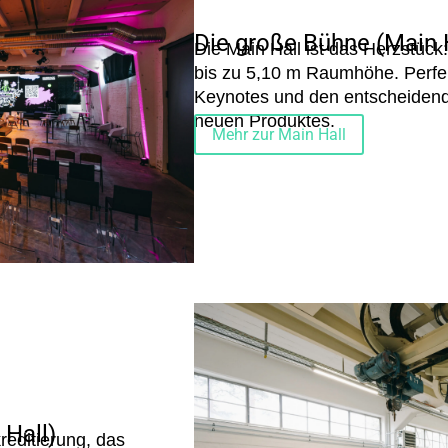
Die große Bühne (Main 
Die Main Hall ist das Herzstück
bis zu 5,10 m Raumhöhe. Perfe
Keynotes und den entscheiden
neuen Produktes.
Mehr zur Main Hall
 Hall)
reditierung, das