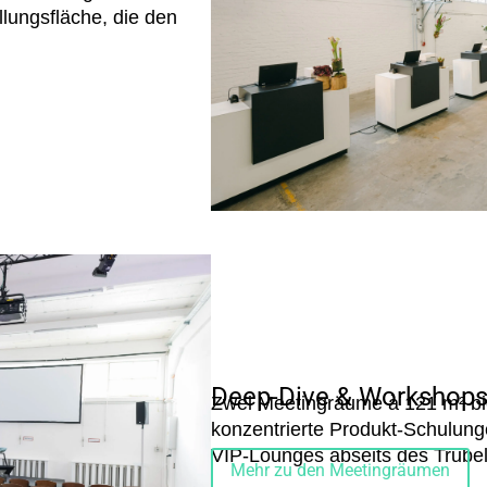
llungsfläche, die den
Deep-Dive & Workshops
Zwei Meetingräume à 121 m² bi
konzentrierte Produkt-Schulung
VIP-Lounges abseits des Trubel
Mehr zu den Meetingräumen