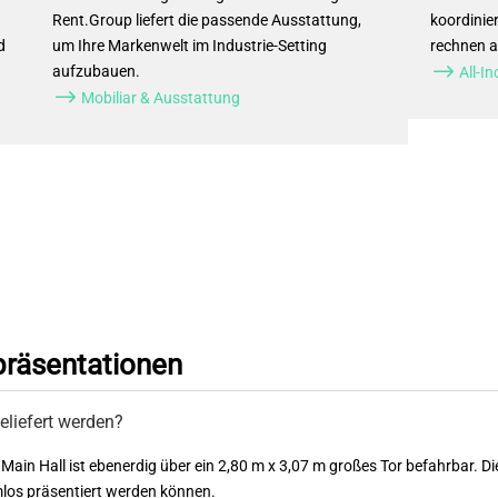
Rent.Group liefert die passende Ausstattung,
koordinie
d
um Ihre Markenwelt im Industrie-Setting
rechnen a
$
aufzubauen.
All-I
$
Mobiliar & Ausstattung
präsentationen
liefert werden?
ie Main Hall ist ebenerdig über ein 2,80 m x 3,07 m großes Tor befahrbar. 
los präsentiert werden können.