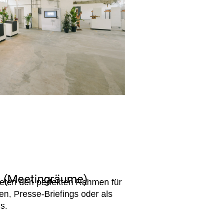
 (Meetingräume)
eten den perfekten Rahmen für
en, Presse-Briefings oder als
s.