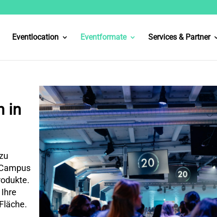
Eventlocation
Eventformate
Services & Partner
 in
 zu
t Campus
rodukte.
 Ihre
 Fläche.