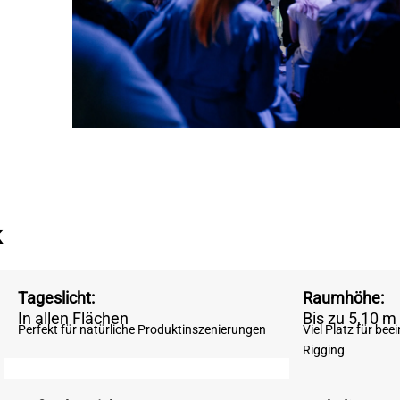
k
Tageslicht:
Raumhöhe:
In allen Flächen
Bis zu 5,10 m
Perfekt für natürliche Produktinszenierungen
Viel Platz für be
Rigging