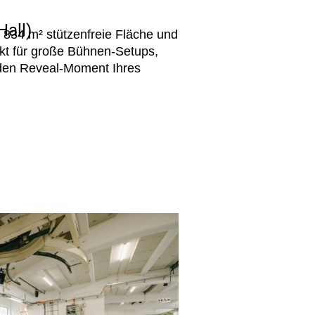
Hall)
: 834 m² stützenfreie Fläche und
kt für große Bühnen-Setups,
den Reveal-Moment Ihres