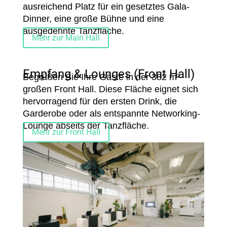
ausreichend Platz für ein gesetztes Gala-
Dinner, eine große Bühne und eine
ausgedehnte Tanzfläche.
Mehr zur Main Hall
Empfang & Lounges (Front Hall)
Begrüßen Sie Ihre Gäste in der 382 m²
großen Front Hall. Diese Fläche eignet sich
hervorragend für den ersten Drink, die
Garderobe oder als entspannte Networking-
Lounge abseits der Tanzfläche.
Mehr zur Front Hall