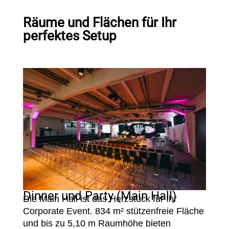
Räume und Flächen für Ihr
perfektes Setup
Dinner und Party (Main Hall)
Die Main Hall ist das Herzstück für Ihr
Corporate Event. 834 m² stützenfreie Fläche
und bis zu 5,10 m Raumhöhe bieten