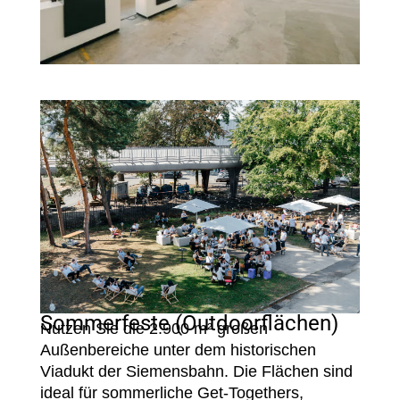
Sommerfeste (Outdoorflächen)
Nutzen Sie die 2.900 m² großen
Außenbereiche unter dem historischen
Viadukt der Siemensbahn. Die Flächen sind
ideal für sommerliche Get-Togethers,